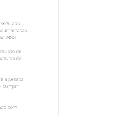
 segurado, 
 documentação 
ao INSS.
revisão de 
ndevida do 
e a pessoa 
, cumprir 
sado com 