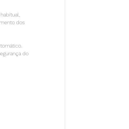
abitual, 
imento dos 
tomático. 
segurança do 