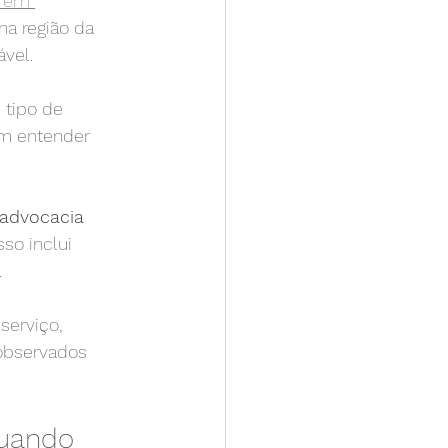
a em 
a região da 
ável.
 tipo de 
m entender 
 advocacia 
so inclui 
.
serviço, 
 observados 
quando 