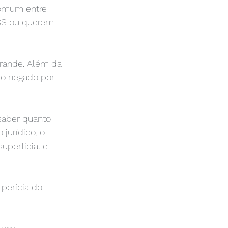
comum entre 
NSS ou querem 
rande. Além da 
do negado por 
aber quanto 
jurídico, o 
uperficial e 
perícia do 