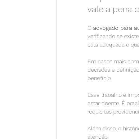
vale a pena 
O 
advogado para au
verificando se exis
está adequada e qual
Em casos mais compl
decisões e definiçã
benefício.
Esse trabalho é imp
estar doente. É prec
requisitos previdenc
Além disso, o histó
atenção.