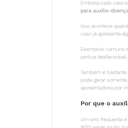
Embora cada caso se
para auxílio-doenç
Isso acontece quand
caso já apresenta al
Exemplos comuns inc
perícia desfavorável
Também é bastante ú
pode gerar somente
aposentadoria por in
Por que o auxí
Um erro frequente é 
INSS exige muito ma