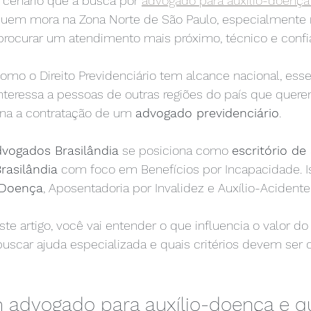
cenário que a busca por 
advogado para auxílio-doenç
Quem mora na Zona Norte de São Paulo, especialmente n
 procurar um atendimento mais próximo, técnico e confi
o o Direito Previdenciário tem alcance nacional, esse
eressa a pessoas de outras regiões do país que quere
na a contratação de um 
advogado previdenciário
.
dvogados Brasilândia
 se posiciona como 
escritório de
rasilândia
 com foco em Benefícios por Incapacidade. Is
-Doença
, Aposentadoria por Invalidez e Auxílio-Acidente
ste artigo, você vai entender o que influencia o valor do 
buscar ajuda especializada e quais critérios devem ser
 advogado para auxílio-doença e 