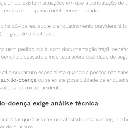
ja único, existem situações em que a contratação de 
a
 tende a ser especialmente recomendada.
o há dúvida real sobre o enquadramento previdenciário
gum grau de dificuldade.
luem pedido inicial com documentação frágil, benefíc
, benefício cessado e incerteza sobre qualidade de segu
til procurar um especialista quando a pessoa não sabe
 
auxílio-doença
 ou se existe possibilidade de enquad
validez ou auxílio-acidente.
lio-doença exige análise técnica
acreditar que basta ter um atestado para conseguir o be
is do que isso.