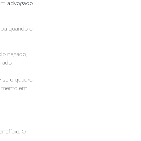
um 
advogado 
 ou quando o 
io negado, 
rado.
 se o quadro 
ramento em 
nefício. O 