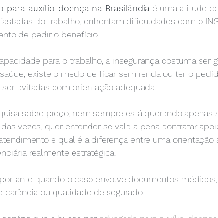
 para auxílio-doença na Brasilândia
 é uma atitude 
fastadas do trabalho, enfrentam dificuldades com o I
nto de pedir o benefício.
apacidade para o trabalho, a insegurança costuma ser g
aúde, existe o medo de ficar sem renda ou ter o pedi
 ser evitadas com orientação adequada.
uisa sobre preço, nem sempre está querendo apenas s
 das vezes, quer entender se vale a pena contratar apoio 
atendimento e qual é a diferença entre uma orientação s
ciária realmente estratégica.
mportante quando o caso envolve documentos médicos, 
e carência ou qualidade de segurado.