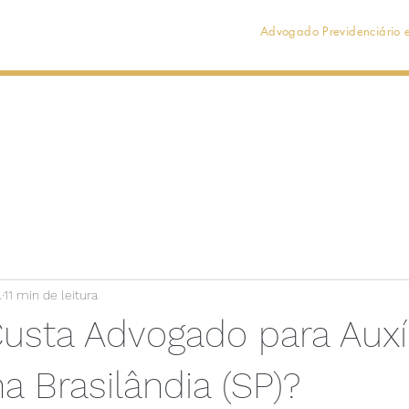
Advogado Previdenciário e
Início
Localização
Contato
Avaliações
.
11 min de leitura
usta Advogado para Auxíl
 Brasilândia (SP)?