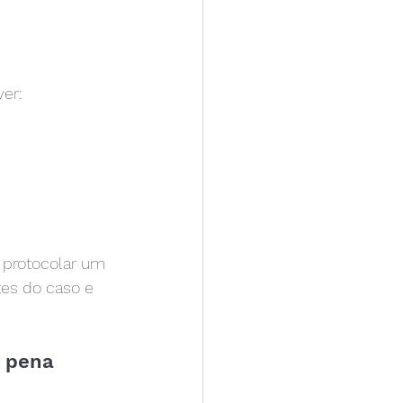
er:
 protocolar um 
tes do caso e 
a pena