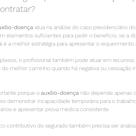
contratar?
xílio-doença
 atua na análise do caso previdenciário do
tem elementos suficientes para pedir o benefício, se a
 é a melhor estratégia para apresentar o requerimento 
exos, o profissional também pode atuar em recursos, 
o do melhor caminho quando há negativa ou cessação i
ortante porque o 
auxílio-doença
 não depende apenas d
iso demonstrar incapacidade temporária para o trabalho
iários e apresentar prova médica consistente.
rico contributivo do segurado também precisa ser anali