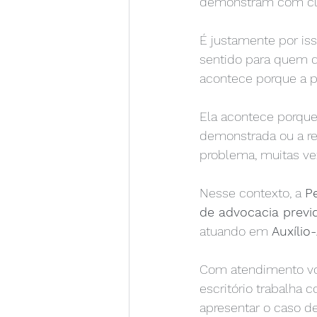
demonstram com clar
É justamente por is
sentido para quem q
acontece porque a p
Ela acontece porque 
demonstrada ou a rel
problema, muitas vez
Nesse contexto, a 
P
de advocacia previd
atuando em 
Auxílio
Com atendimento vol
escritório trabalha 
apresentar o caso de