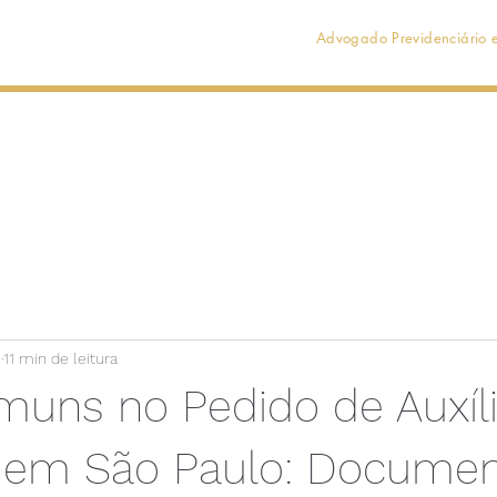
Advogado Previdenciário e
Início
Localização
Contato
Avaliações
.
11 min de leitura
muns no Pedido de Auxíl
 em São Paulo: Documen