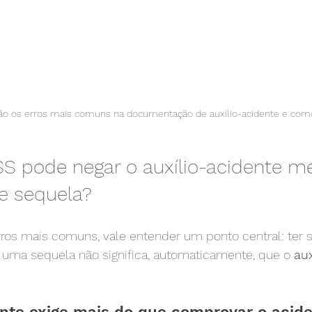
são os erros mais comuns na documentação de auxílio-acidente e como
SS pode negar o auxílio-acidente 
e sequela?
rros mais comuns, vale entender um ponto central: ter 
 uma sequela não significa, automaticamente, que o 
aux
ente exige mais do que comprovar o acide