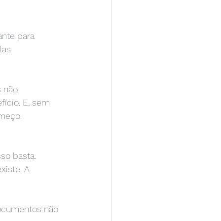
nte para 
las 
 não 
ício. E, sem 
meço.
so basta. 
xiste. A 
ocumentos não 