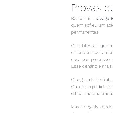
Provas q
Buscar um 
advogado
quem sofreu um aci
permanentes.
O problema é que m
entendem exatamente
essa compreensão, 
Esse cenário é mai
O segurado faz trata
Quando o pedido é ne
dificuldade no trab
Mas a negativa pod