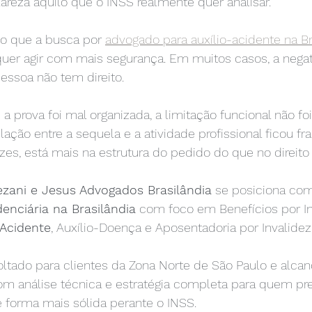
eza aquilo que o INSS realmente quer analisar.
so que a busca por 
advogado para auxílio-acidente na Br
uer agir com mais segurança. Em muitos casos, a negat
essoa não tem direito.
a prova foi mal organizada, a limitação funcional não fo
ação entre a sequela e a atividade profissional ficou fra
es, está mais na estrutura do pedido do que no direito 
ezani e Jesus Advogados Brasilândia
 se posiciona co
enciária na Brasilândia
 com foco em Benefícios por I
-Acidente
, Auxílio-Doença e Aposentadoria por Invalidez
tado para clientes da Zona Norte de São Paulo e alcanc
com análise técnica e estratégia completa para quem pre
 forma mais sólida perante o INSS.