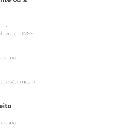
uela 
lavras, o INSS 
eal na 
a lesão, mas o 
eito
pessoa 