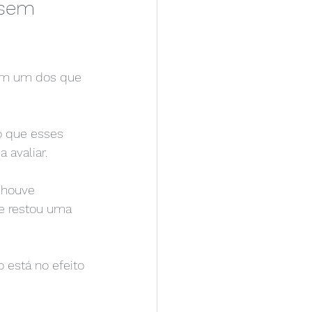
 sem 
ém um dos que 
ó que esses 
avaliar.
 houve 
e restou uma 
 está no efeito 