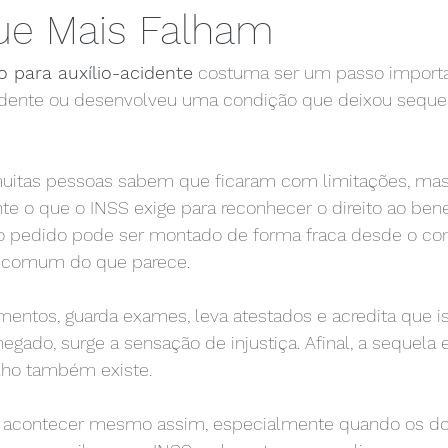
ue Mais Falham
 para auxílio-acidente
 costuma ser um passo importa
dente ou desenvolveu uma condição que deixou seque
uitas pessoas sabem que ficaram com limitações, mas
 o que o INSS exige para reconhecer o direito ao benef
o pedido pode ser montado de forma fraca desde o co
s comum do que parece.
mentos, guarda exames, leva atestados e acredita que is
gado, surge a sensação de injustiça. Afinal, a sequela e
alho também existe.
e acontecer mesmo assim, especialmente quando os d