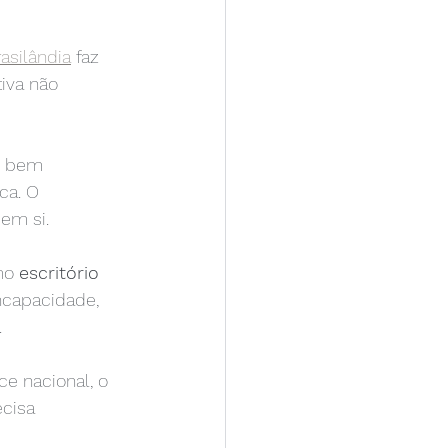
asilândia
 faz 
iva não 
i bem 
ca. O 
em si.
mo 
escritório 
ncapacidade, 
.
e nacional, o 
cisa 