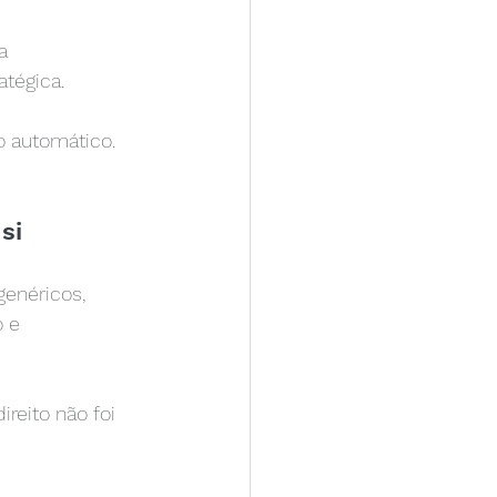
a 
tégica.
o automático. 
si
enéricos, 
 e 
reito não foi 