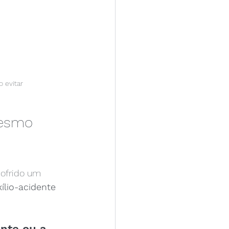
 evitar
mesmo 
sofrido um 
ílio-acidente
nte ou a 